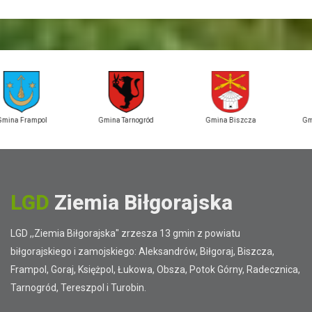
Gmina Tarnogród
Gmina Biszcza
Gmina Aleksandrów
LGD
Ziemia Biłgorajska
LGD ,,Ziemia Biłgorajska" zrzesza 13 gmin z powiatu
biłgorajskiego i zamojskiego: Aleksandrów, Biłgoraj, Biszcza,
Frampol, Goraj, Księżpol, Łukowa, Obsza, Potok Górny, Radecznica,
Tarnogród, Tereszpol i Turobin.